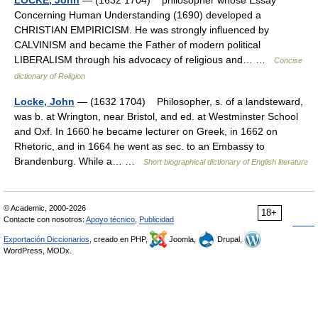
Concerning Human Understanding (1690) developed a
CHRISTIAN EMPIRICISM. He was strongly influenced by
CALVINISM and became the Father of modern political
LIBERALISM through his advocacy of religious and… …
Concise
dictionary of Religion
Locke, John
— (1632 1704) Philosopher, s. of a landsteward,
was b. at Wrington, near Bristol, and ed. at Westminster School
and Oxf. In 1660 he became lecturer on Greek, in 1662 on
Rhetoric, and in 1664 he went as sec. to an Embassy to
Brandenburg. While a… …
Short biographical dictionary of English literature
© Academic, 2000-2026
18+
Contacte con nosotros:
Apoyo técnico
,
Publicidad
Exportación Diccionarios
, creado en PHP,
Joomla,
Drupal,
WordPress, MODx.