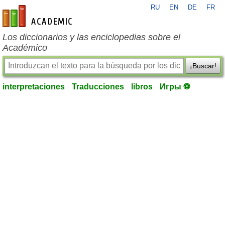
RU
EN
DE
FR
es-academic.com
Los diccionarios y las enciclopedias sobre el
Académico
¡Buscar!
interpretaciones
Traducciones
libros
Игры ⚽