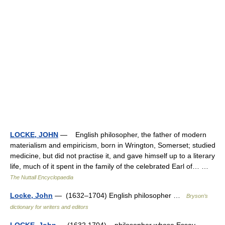
LOCKE, JOHN
— English philosopher, the father of modern
materialism and empiricism, born in Wrington, Somerset; studied
medicine, but did not practise it, and gave himself up to a literary
life, much of it spent in the family of the celebrated Earl of… …
The Nuttall Encyclopaedia
Locke, John
— (1632–1704) English philosopher …
Bryson’s
dictionary for writers and editors
LOCKE, John
— (1632 1704) philosopher whose Essay