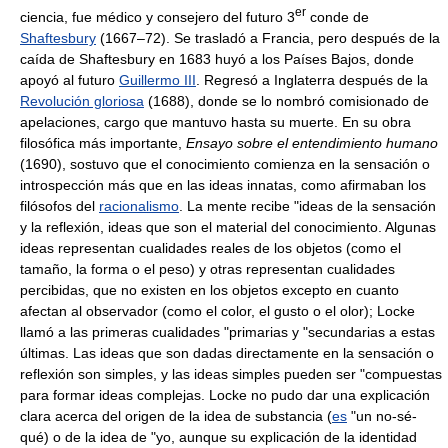
er
ciencia, fue médico y consejero del futuro 3
conde de
Shaftesbury
(1667–72). Se trasladó a Francia, pero después de la
caída de Shaftesbury en 1683 huyó a los Países Bajos, donde
apoyó al futuro
Guillermo III
. Regresó a Inglaterra después de la
Revolución gloriosa
(1688), donde se lo nombró comisionado de
apelaciones, cargo que mantuvo hasta su muerte. En su obra
filosófica más importante,
Ensayo sobre el entendimiento humano
(1690), sostuvo que el conocimiento comienza en la sensación o
introspección más que en las ideas innatas, como afirmaban los
filósofos del
racionalismo
. La mente recibe "ideas de la sensación
y la reflexión, ideas que son el material del conocimiento. Algunas
ideas representan cualidades reales de los objetos (como el
tamaño, la forma o el peso) y otras representan cualidades
percibidas, que no existen en los objetos excepto en cuanto
afectan al observador (como el color, el gusto o el olor); Locke
llamó a las primeras cualidades "primarias y "secundarias a estas
últimas. Las ideas que son dadas directamente en la sensación o
reflexión son simples, y las ideas simples pueden ser "compuestas
para formar ideas complejas. Locke no pudo dar una explicación
clara acerca del origen de la idea de substancia (
es
"un no-sé-
qué) o de la idea de "yo, aunque su explicación de la identidad